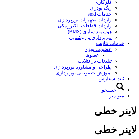
فلزکاری
رنگ پودری
خدمات smd
واردات تجهیزات نورپردازی
واردات قطعات الکترونیکی
هوشمند سازی (BMS)
نورپردازی و روشنایی
خدمات نتلایت
عضویت ویژه
عضوها
تبلیغات در نتلایت
طراحی و مشاوره نورپردازی
آموزش خصوصی نورپردازی
ثبت سفارش
جستجو
منو
منو
لاینر خطی
لاینر خطی