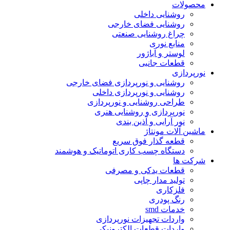
محصولات
روشنایی داخلی
روشنایی فضای خارجی
چراغ روشنایی صنعتی
منابع نوری
لوستر و آباژور
قطعات جانبی
نورپردازی
روشنایی و نورپردازی فضای خارجی
روشنایی و نورپردازی داخلی
طراحی روشنایی و نورپردازی
نورپردازی و روشنایی هنری
نور آرایی و آذین بندی
ماشین آلات مونتاژ
قطعه گذار فوق سریع
دستگاه چسب کاری اتوماتیک و هوشمند
شرکت ها
قطعات یدکی و مصرفی
تولید مدار چاپی
فلزکاری
رنگ پودری
خدمات smd
واردات تجهیزات نورپردازی
واردات قطعات الکترونیکی