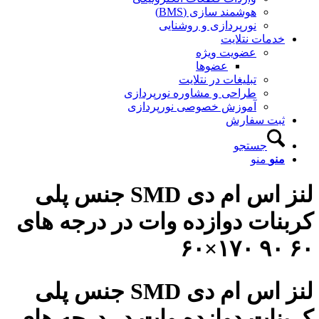
هوشمند سازی (BMS)
نورپردازی و روشنایی
خدمات نتلایت
عضویت ویژه
عضوها
تبلیغات در نتلایت
طراحی و مشاوره نورپردازی
آموزش خصوصی نورپردازی
ثبت سفارش
جستجو
منو
منو
لنز اس ام دی SMD جنس پلی
کربنات دوازده وات در درجه های
۶۰ ۹۰ ۱۷۰×۶۰
لنز اس ام دی SMD جنس پلی
کربنات دوازده وات در درجه های