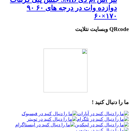
دوازده وات در درجه های ۶۰ ۹۰
۱۷۰×۶۰
QRcode وبسایت نتلایت
ما را دنبال کنید !