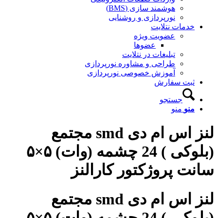
هوشمند سازی (BMS)
نورپردازی و روشنایی
خدمات نتلایت
عضویت ویژه
عضوها
تبلیغات در نتلایت
طراحی و مشاوره نورپردازی
آموزش خصوصی نورپردازی
ثبت سفارش
جستجو
منو
منو
لنز اس ام دی smd مجتمع
(بلوکی ) 24 چشمه (وات) ۵×۵
سانت پروژکتور کارالنز
لنز اس ام دی smd مجتمع
(بلوکی ) 24 چشمه (وات) ۵×۵