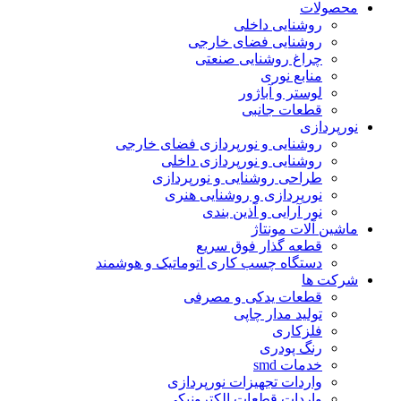
محصولات
روشنایی داخلی
روشنایی فضای خارجی
چراغ روشنایی صنعتی
منابع نوری
لوستر و آباژور
قطعات جانبی
نورپردازی
روشنایی و نورپردازی فضای خارجی
روشنایی و نورپردازی داخلی
طراحی روشنایی و نورپردازی
نورپردازی و روشنایی هنری
نور آرایی و آذین بندی
ماشین آلات مونتاژ
قطعه گذار فوق سریع
دستگاه چسب کاری اتوماتیک و هوشمند
شرکت ها
قطعات یدکی و مصرفی
تولید مدار چاپی
فلزکاری
رنگ پودری
خدمات smd
واردات تجهیزات نورپردازی
واردات قطعات الکترونیکی