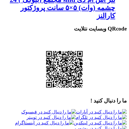
چشمه (وات) ۵×۵ سانت پروژکتور
کارالنز
QRcode وبسایت نتلایت
ما را دنبال کنید !