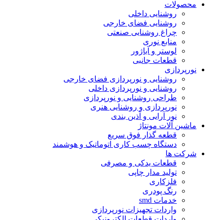
محصولات
روشنایی داخلی
روشنایی فضای خارجی
چراغ روشنایی صنعتی
منابع نوری
لوستر و آباژور
قطعات جانبی
نورپردازی
روشنایی و نورپردازی فضای خارجی
روشنایی و نورپردازی داخلی
طراحی روشنایی و نورپردازی
نورپردازی و روشنایی هنری
نور آرایی و آذین بندی
ماشین آلات مونتاژ
قطعه گذار فوق سریع
دستگاه چسب کاری اتوماتیک و هوشمند
شرکت ها
قطعات یدکی و مصرفی
تولید مدار چاپی
فلزکاری
رنگ پودری
خدمات smd
واردات تجهیزات نورپردازی
واردات قطعات الکترونیکی