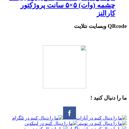
چشمه (وات) ۵×۵ سانت پروژکتور
کارالنز
QRcode وبسایت نتلایت
ما را دنبال کنید !