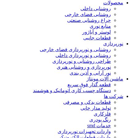
محصولات
روشنایی داخلی
روشنایی فضای خارجی
چراغ روشنایی صنعتی
منابع نوری
لوستر و آباژور
قطعات جانبی
نورپردازی
روشنایی و نورپردازی فضای خارجی
روشنایی و نورپردازی داخلی
طراحی روشنایی و نورپردازی
نورپردازی و روشنایی هنری
نور آرایی و آذین بندی
ماشین آلات مونتاژ
قطعه گذار فوق سریع
دستگاه چسب کاری اتوماتیک و هوشمند
شرکت ها
قطعات یدکی و مصرفی
تولید مدار چاپی
فلزکاری
رنگ پودری
خدمات smd
واردات تجهیزات نورپردازی
واردات قطعات الکترونیکی