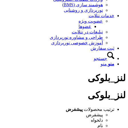
هوشمند سازی (BMS)
نورپردازی و روشنایی
خدمات نتلایت
عضویت ویژه
عضوها
تبلیغات در نتلایت
طراحی و مشاوره نورپردازی
آموزش خصوصی نورپردازی
ثبت سفارش
جستجو
منو
منو
لنز_بلوکی
لنز_بلوکی
ترتیب محصولات
پیشفرض
پیشفرض
دلخواه
نام