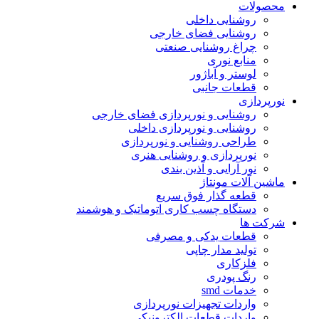
محصولات
روشنایی داخلی
روشنایی فضای خارجی
چراغ روشنایی صنعتی
منابع نوری
لوستر و آباژور
قطعات جانبی
نورپردازی
روشنایی و نورپردازی فضای خارجی
روشنایی و نورپردازی داخلی
طراحی روشنایی و نورپردازی
نورپردازی و روشنایی هنری
نور آرایی و آذین بندی
ماشین آلات مونتاژ
قطعه گذار فوق سریع
دستگاه چسب کاری اتوماتیک و هوشمند
شرکت ها
قطعات یدکی و مصرفی
تولید مدار چاپی
فلزکاری
رنگ پودری
خدمات smd
واردات تجهیزات نورپردازی
واردات قطعات الکترونیکی