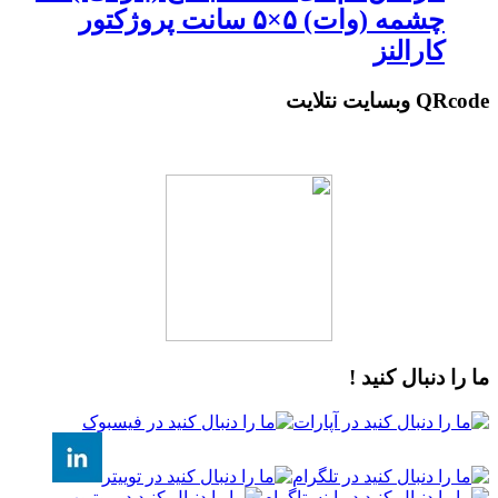
چشمه (وات) ۵×۵ سانت پروژکتور
کارالنز
QRcode وبسایت نتلایت
ما را دنبال کنید !