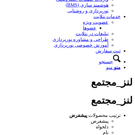
هوشمند سازی (BMS)
نورپردازی و روشنایی
خدمات نتلایت
عضویت ویژه
عضوها
تبلیغات در نتلایت
طراحی و مشاوره نورپردازی
آموزش خصوصی نورپردازی
ثبت سفارش
جستجو
منو
منو
لنز_مجتمع
لنز_مجتمع
ترتیب محصولات
پیشفرض
پیشفرض
دلخواه
نام