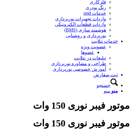
فلزکاری
رنگ پودری
خدمات smd
واردات تجهیزات نورپردازی
واردات قطعات الکترونیکی
هوشمند سازی (BMS)
نورپردازی و روشنایی
دمات نتلایت
عضویت ویژه
عضوها
تبلیغات در نتلایت
طراحی و مشاوره نورپردازی
آموزش خصوصی نورپردازی
بت سفارش
جستجو
نو
منو
 فیبر نوری 150 وات
 فیبر نوری 150 وات