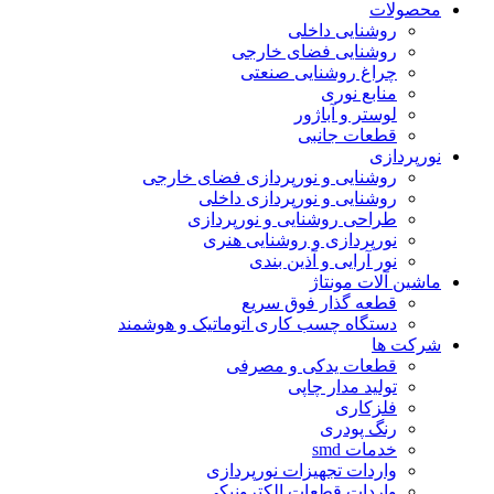
محصولات
روشنایی داخلی
روشنایی فضای خارجی
چراغ روشنایی صنعتی
منابع نوری
لوستر و آباژور
قطعات جانبی
نورپردازی
روشنایی و نورپردازی فضای خارجی
روشنایی و نورپردازی داخلی
طراحی روشنایی و نورپردازی
نورپردازی و روشنایی هنری
نور آرایی و آذین بندی
ماشین آلات مونتاژ
قطعه گذار فوق سریع
دستگاه چسب کاری اتوماتیک و هوشمند
شرکت ها
قطعات یدکی و مصرفی
تولید مدار چاپی
فلزکاری
رنگ پودری
خدمات smd
واردات تجهیزات نورپردازی
واردات قطعات الکترونیکی