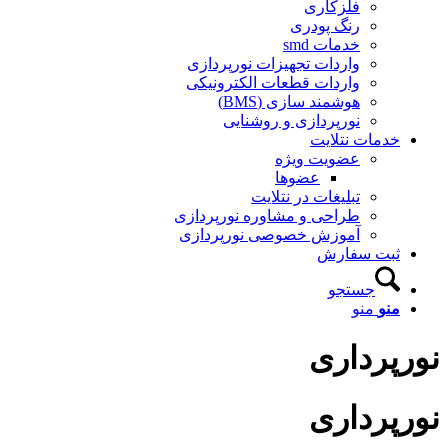
فلزکاری
رنگ پودری
خدمات smd
واردات تجهیزات نورپردازی
واردات قطعات الکترونیکی
هوشمند سازی (BMS)
نورپردازی و روشنایی
خدمات نتلایت
عضویت ویژه
عضوها
تبلیغات در نتلایت
طراحی و مشاوره نورپردازی
آموزش خصوصی نورپردازی
ثبت سفارش
جستجو
منو
منو
نورپرداری
نورپرداری