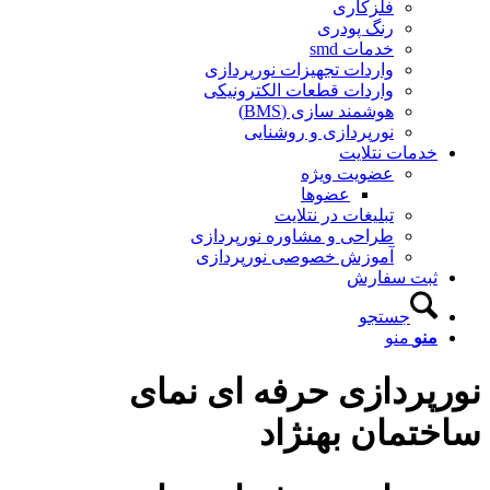
فلزکاری
رنگ پودری
خدمات smd
واردات تجهیزات نورپردازی
واردات قطعات الکترونیکی
هوشمند سازی (BMS)
نورپردازی و روشنایی
دمات نتلایت
عضویت ویژه
عضوها
تبلیغات در نتلایت
طراحی و مشاوره نورپردازی
آموزش خصوصی نورپردازی
بت سفارش
جستجو
نو
منو
پردازی حرفه ای نمای
تمان بهنژاد