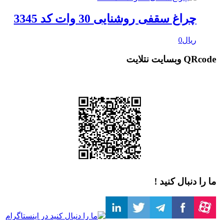
چراغ سقفی روشنایی 30 وات کد 3345
ریال
0
QRcode وبسایت نتلایت
ما را دنبال کنید !