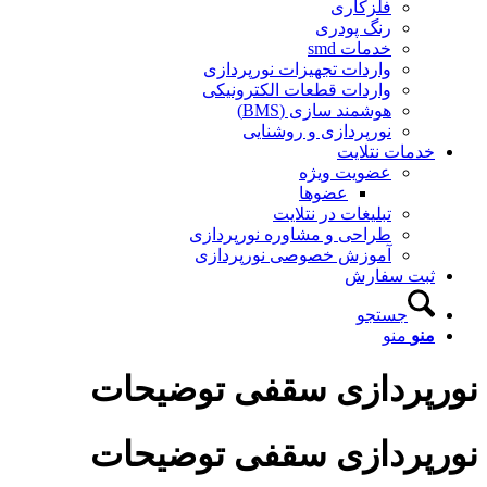
فلزکاری
رنگ پودری
خدمات smd
واردات تجهیزات نورپردازی
واردات قطعات الکترونیکی
هوشمند سازی (BMS)
نورپردازی و روشنایی
خدمات نتلایت
عضویت ویژه
عضوها
تبلیغات در نتلایت
طراحی و مشاوره نورپردازی
آموزش خصوصی نورپردازی
ثبت سفارش
جستجو
منو
منو
نورپردازی سقفی توضیحات
نورپردازی سقفی توضیحات