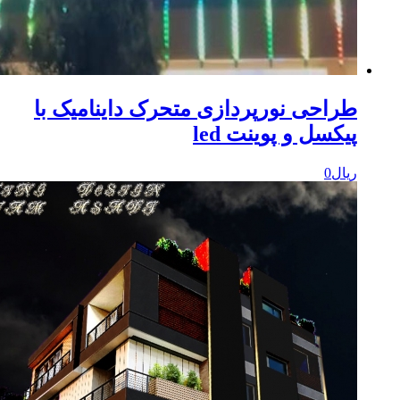
راحی نورپردازی متحرک داینامیک با
یکسل و پوینت led
یال
0