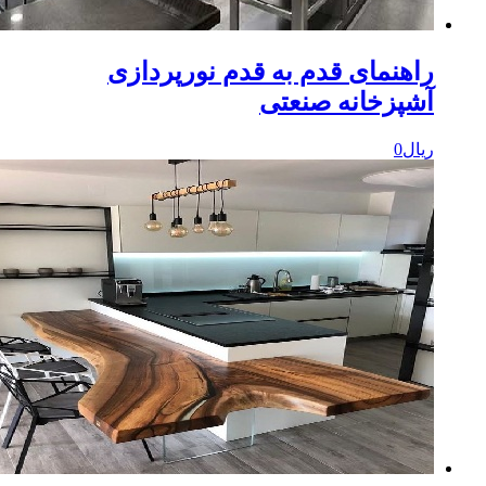
اهنمای قدم به قدم نورپردازی
شپزخانه صنعتی
یال
0