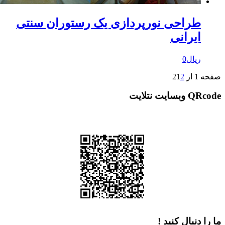
راحی نورپردازی یک رستوران سنتی
یرانی
یال
0
1
2
 نتلایت
دنبال کنید !