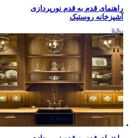
اهنمای قدم به قدم نورپردازی
شپزخانه روستیک
یال
0