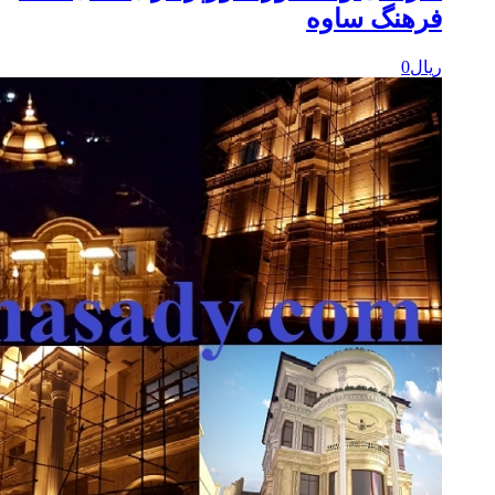
رهنگ ساوه
یال
0