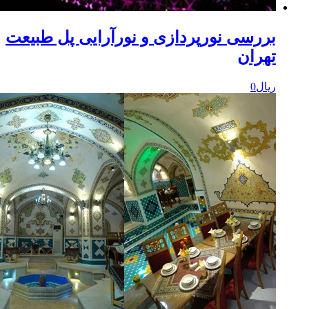
ررسی نورپردازی و نورآرایی پل طبیعت
هران
یال
0