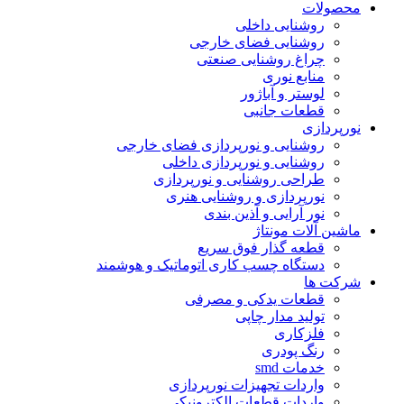
محصولات
روشنایی داخلی
روشنایی فضای خارجی
چراغ روشنایی صنعتی
منابع نوری
لوستر و آباژور
قطعات جانبی
نورپردازی
روشنایی و نورپردازی فضای خارجی
روشنایی و نورپردازی داخلی
طراحی روشنایی و نورپردازی
نورپردازی و روشنایی هنری
نور آرایی و آذین بندی
ماشین آلات مونتاژ
قطعه گذار فوق سریع
دستگاه چسب کاری اتوماتیک و هوشمند
شرکت ها
قطعات یدکی و مصرفی
تولید مدار چاپی
فلزکاری
رنگ پودری
خدمات smd
واردات تجهیزات نورپردازی
واردات قطعات الکترونیکی