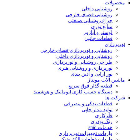
محصولات
روشنایی داخلی
روشنایی فضای خارجی
چراغ روشنایی صنعتی
منابع نوری
لوستر و آباژور
قطعات جانبی
نورپردازی
روشنایی و نورپردازی فضای خارجی
روشنایی و نورپردازی داخلی
طراحی روشنایی و نورپردازی
نورپردازی و روشنایی هنری
نور آرایی و آذین بندی
ماشین آلات مونتاژ
قطعه گذار فوق سریع
دستگاه چسب کاری اتوماتیک و هوشمند
شرکت ها
قطعات یدکی و مصرفی
تولید مدار چاپی
فلزکاری
رنگ پودری
خدمات smd
واردات تجهیزات نورپردازی
واردات قطعات الکترونیکی