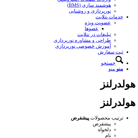
هوشمند سازی (BMS)
نورپردازی و روشنایی
خدمات نتلایت
عضویت ویژه
عضوها
تبلیغات در نتلایت
طراحی و مشاوره نورپردازی
آموزش خصوصی نورپردازی
ثبت سفارش
جستجو
منو
منو
هولدرلنز
هولدرلنز
ترتیب محصولات
پیشفرض
پیشفرض
دلخواه
نام