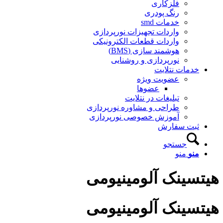
فلزکاری
رنگ پودری
خدمات smd
واردات تجهیزات نورپردازی
واردات قطعات الکترونیکی
هوشمند سازی (BMS)
نورپردازی و روشنایی
دمات نتلایت
عضویت ویژه
عضوها
تبلیغات در نتلایت
طراحی و مشاوره نورپردازی
آموزش خصوصی نورپردازی
بت سفارش
جستجو
نو
منو
سینک آلومینیومی
سینک آلومینیومی