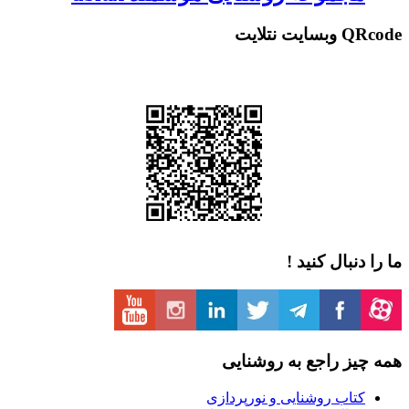
 نتلایت
دنبال کنید !
یز راجع به روشنایی
تاب روشنایی و نورپردازی