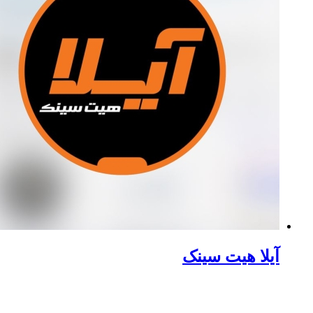
یلا هیت سینک