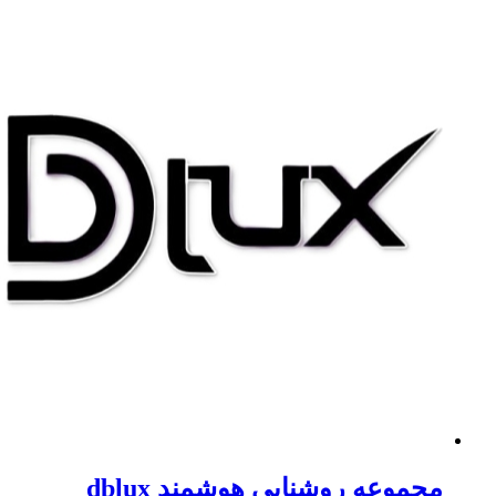
جموعه روشنایی هوشمند dblux