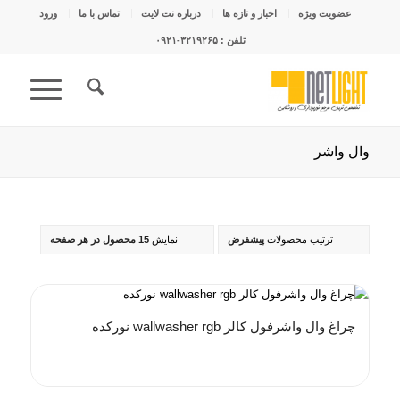
عضویت ویژه
اخبار و تازه ها
درباره نت لایت
تماس با ما
ورود
تلفن : ۳۲۱۹۲۶۵-۰۹۲۱
وال واشر
ترتیب محصولات
پیشفرض
نمایش
15 محصول در هر صفحه
چراغ وال واشرفول کالر wallwasher rgb نورکده