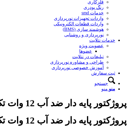
فلزکاری
رنگ پودری
خدمات smd
واردات تجهیزات نورپردازی
واردات قطعات الکترونیکی
هوشمند سازی (BMS)
نورپردازی و روشنایی
خدمات نتلایت
عضویت ویژه
عضوها
تبلیغات در نتلایت
طراحی و مشاوره نورپردازی
آموزش خصوصی نورپردازی
ثبت سفارش
جستجو
منو
منو
پروژکتور پایه دار ضد آب 12 وات تک رنگ
پروژکتور پایه دار ضد آب 12 وات تک رنگ