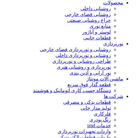
محصولات
روشنایی داخلی
روشنایی فضای خارجی
چراغ روشنایی صنعتی
منابع نوری
لوستر و آباژور
قطعات جانبی
نورپردازی
روشنایی و نورپردازی فضای خارجی
روشنایی و نورپردازی داخلی
طراحی روشنایی و نورپردازی
نورپردازی و روشنایی هنری
نور آرایی و آذین بندی
ماشین آلات مونتاژ
قطعه گذار فوق سریع
دستگاه چسب کاری اتوماتیک و هوشمند
شرکت ها
قطعات یدکی و مصرفی
تولید مدار چاپی
فلزکاری
رنگ پودری
خدمات smd
واردات تجهیزات نورپردازی
واردات قطعات الکترونیکی