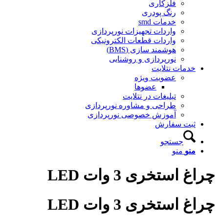
فلزکاری
رنگ پودری
خدمات smd
واردات تجهیزات نورپردازی
واردات قطعات الکترونیکی
هوشمند سازی (BMS)
نورپردازی و روشنایی
دمات نتلایت
عضویت ویژه
عضوها
تبلیغات در نتلایت
طراحی و مشاوره نورپردازی
آموزش خصوصی نورپردازی
بت سفارش
جستجو
نو
منو
استخری 3 وات LED
استخری 3 وات LED