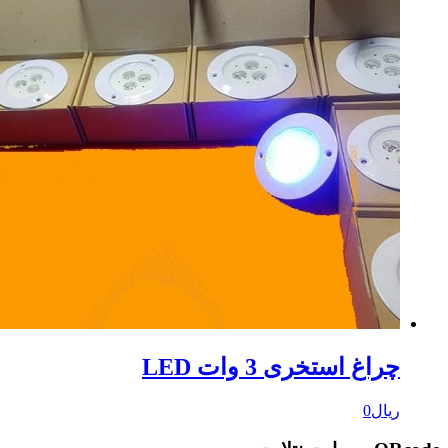
راغ استخری 3 وات LED
یال
0