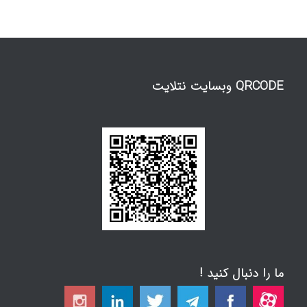
QRCODE وبسایت نتلایت
ما را دنبال کنید !