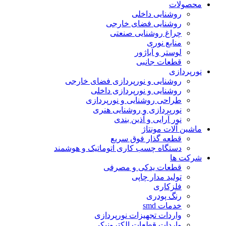
محصولات
روشنایی داخلی
روشنایی فضای خارجی
چراغ روشنایی صنعتی
منابع نوری
لوستر و آباژور
قطعات جانبی
نورپردازی
روشنایی و نورپردازی فضای خارجی
روشنایی و نورپردازی داخلی
طراحی روشنایی و نورپردازی
نورپردازی و روشنایی هنری
نور آرایی و آذین بندی
ماشین آلات مونتاژ
قطعه گذار فوق سریع
دستگاه چسب کاری اتوماتیک و هوشمند
شرکت ها
قطعات یدکی و مصرفی
تولید مدار چاپی
فلزکاری
رنگ پودری
خدمات smd
واردات تجهیزات نورپردازی
واردات قطعات الکترونیکی