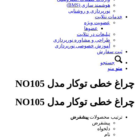
هوشمند سازی (BMS)
نورپردازی و روشنایی
خدمات نتلایت
عضویت ویژه
عضوها
تبلیغات در نتلایت
طراحی و مشاوره نورپردازی
آموزش خصوصی نورپردازی
ثبت سفارش
جستجو
منو
منو
چراغ خطی توکار مدل NO105
چراغ خطی توکار مدل NO105
ترتیب محصولات
پیشفرض
پیشفرض
دلخواه
نام