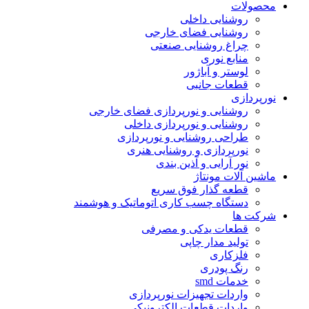
محصولات
روشنایی داخلی
روشنایی فضای خارجی
چراغ روشنایی صنعتی
منابع نوری
لوستر و آباژور
قطعات جانبی
نورپردازی
روشنایی و نورپردازی فضای خارجی
روشنایی و نورپردازی داخلی
طراحی روشنایی و نورپردازی
نورپردازی و روشنایی هنری
نور آرایی و آذین بندی
ماشین آلات مونتاژ
قطعه گذار فوق سریع
دستگاه چسب کاری اتوماتیک و هوشمند
شرکت ها
قطعات یدکی و مصرفی
تولید مدار چاپی
فلزکاری
رنگ پودری
خدمات smd
واردات تجهیزات نورپردازی
واردات قطعات الکترونیکی