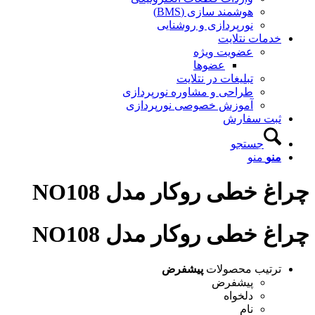
هوشمند سازی (BMS)
نورپردازی و روشنایی
خدمات نتلایت
عضویت ویژه
عضوها
تبلیغات در نتلایت
طراحی و مشاوره نورپردازی
آموزش خصوصی نورپردازی
ثبت سفارش
جستجو
منو
منو
چراغ خطی روکار مدل NO108
چراغ خطی روکار مدل NO108
ترتیب محصولات
پیشفرض
پیشفرض
دلخواه
نام