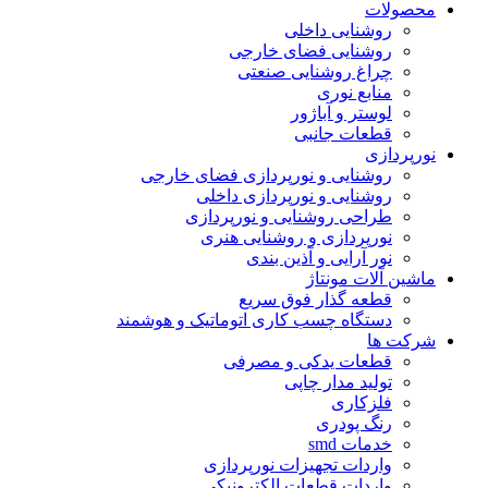
محصولات
روشنایی داخلی
روشنایی فضای خارجی
چراغ روشنایی صنعتی
منابع نوری
لوستر و آباژور
قطعات جانبی
نورپردازی
روشنایی و نورپردازی فضای خارجی
روشنایی و نورپردازی داخلی
طراحی روشنایی و نورپردازی
نورپردازی و روشنایی هنری
نور آرایی و آذین بندی
ماشین آلات مونتاژ
قطعه گذار فوق سریع
دستگاه چسب کاری اتوماتیک و هوشمند
شرکت ها
قطعات یدکی و مصرفی
تولید مدار چاپی
فلزکاری
رنگ پودری
خدمات smd
واردات تجهیزات نورپردازی
واردات قطعات الکترونیکی