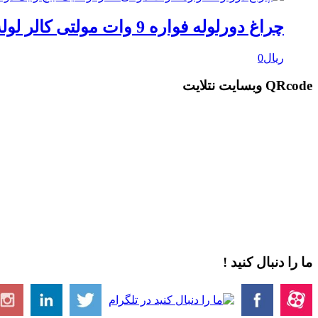
چراغ دورلوله فواره 9 وات مولتی کالر لوله یک اینچ و یک دوم اینچ مهندسی نورکده هخامنش
ریال
0
QRcode وبسایت نتلایت
ما را دنبال کنید !