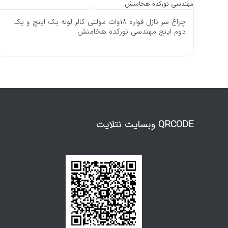
چراغ سر نازل فواره 18وات مولتی کالر لوله یک اینچ و یک
دوم اینچ مهندسی نورکده هخامنش
QRCODE وبسایت نتلایت