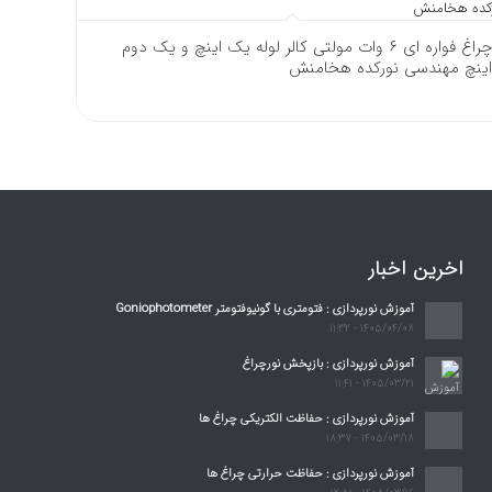
چراغ فواره ای 6 وات مولتی کالر لوله یک اینچ و یک دوم
اینچ مهندسی نورکده هخامنش
اخرین اخبار
آموزش نورپردازی : فتومتری با گونیوفتومتر Goniophotometer
1405/04/08 - 11:32
آموزش نورپردازی : بازپخش نورچراغ
1405/03/21 - 11:41
آموزش نورپردازی : حفاظت الکتریکی چراغ ها
1405/03/18 - 18:37
آموزش نورپردازی : حفاظت حرارتی چراغ ها