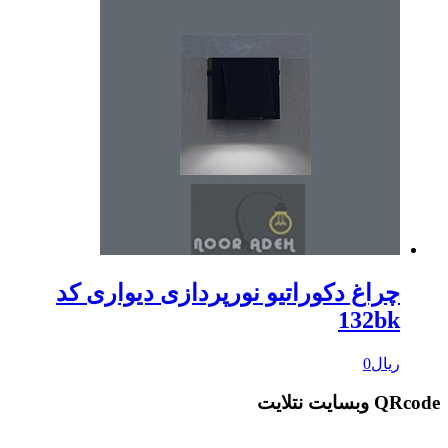
چراغ دکوراتیو نورپردازی دیواری کد
132bk
ریال
0
QRcode وبسایت نتلایت