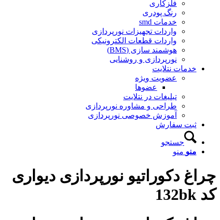
فلزکاری
رنگ پودری
خدمات smd
واردات تجهیزات نورپردازی
واردات قطعات الکترونیکی
هوشمند سازی (BMS)
نورپردازی و روشنایی
خدمات نتلایت
عضویت ویژه
عضوها
تبلیغات در نتلایت
طراحی و مشاوره نورپردازی
آموزش خصوصی نورپردازی
ثبت سفارش
جستجو
منو
منو
چراغ دکوراتیو نورپردازی دیواری
کد 132bk