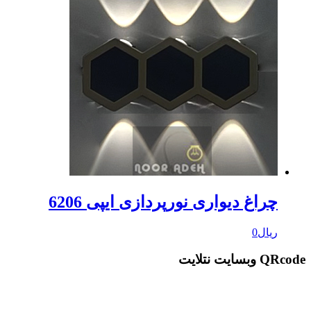
چراغ دیواری نورپردازی ایپی 6206
ریال
0
QRcode وبسایت نتلایت