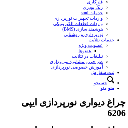
فلزکاری
رنگ پودری
خدمات smd
واردات تجهیزات نورپردازی
واردات قطعات الکترونیکی
هوشمند سازی (BMS)
نورپردازی و روشنایی
خدمات نتلایت
عضویت ویژه
عضوها
تبلیغات در نتلایت
طراحی و مشاوره نورپردازی
آموزش خصوصی نورپردازی
ثبت سفارش
جستجو
منو
منو
چراغ دیواری نورپردازی ایپی
6206