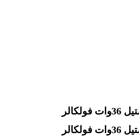
لکالر
لکالر