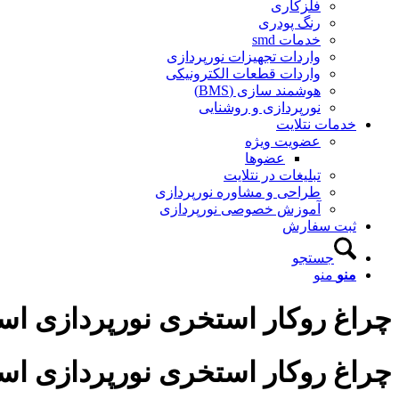
فلزکاری
رنگ پودری
خدمات smd
واردات تجهیزات نورپردازی
واردات قطعات الکترونیکی
هوشمند سازی (BMS)
نورپردازی و روشنایی
خدمات نتلایت
عضویت ویژه
عضوها
تبلیغات در نتلایت
طراحی و مشاوره نورپردازی
آموزش خصوصی نورپردازی
ثبت سفارش
جستجو
منو
منو
چراغ روکار استخری نورپردازی استیل 36وات فو
چراغ روکار استخری نورپردازی استیل 36وات فو