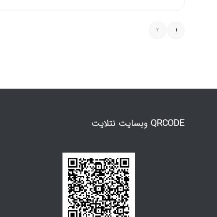
2
1
QRCODE وبسایت نتلایت