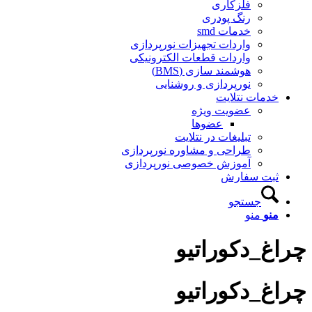
فلزکاری
رنگ پودری
خدمات smd
واردات تجهیزات نورپردازی
واردات قطعات الکترونیکی
هوشمند سازی (BMS)
نورپردازی و روشنایی
خدمات نتلایت
عضویت ویژه
عضوها
تبلیغات در نتلایت
طراحی و مشاوره نورپردازی
آموزش خصوصی نورپردازی
ثبت سفارش
جستجو
منو
منو
چراغ_دکوراتیو
چراغ_دکوراتیو