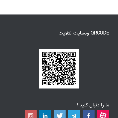
QRCODE وبسایت نتلایت
ما را دنبال کنید !