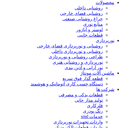
محصولات
روشنایی داخلی
روشنایی فضای خارجی
چراغ روشنایی صنعتی
منابع نوری
لوستر و آباژور
قطعات جانبی
نورپردازی
روشنایی و نورپردازی فضای خارجی
روشنایی و نورپردازی داخلی
طراحی روشنایی و نورپردازی
نورپردازی و روشنایی هنری
نور آرایی و آذین بندی
ماشین آلات مونتاژ
قطعه گذار فوق سریع
دستگاه چسب کاری اتوماتیک و هوشمند
شرکت ها
قطعات یدکی و مصرفی
تولید مدار چاپی
فلزکاری
رنگ پودری
خدمات smd
واردات تجهیزات نورپردازی
واردات قطعات الکترونیکی