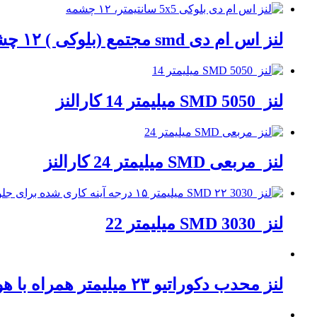
لنز اس ام دی smd مجتمع (بلوکی ) ۱۲ چشمه (وات) ۵×۵ سانت پروژکتور کارالنز
لنز 5050 SMD میلیمتر 14 کارالنز
لنز مربعی SMD میلیمتر 24 کارالنز
لنز 3030 SMD میلیمتر 22
لنز محدب دکوراتیو ۲۳ میلیمتر همراه با هولدر ۳۰ و ۶۰ درجه