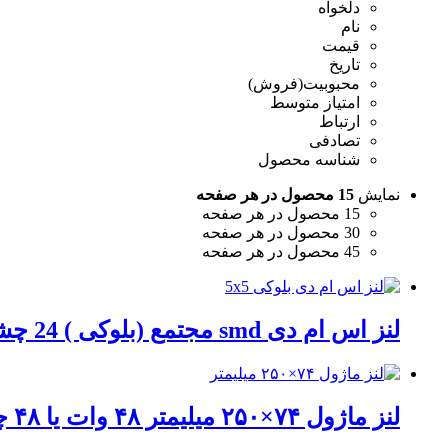
دلخواه
نام
قیمت
تاریخ
محبوبیت(فروش)
امتیاز متوسط
ارتباط
تصادفی
شناسه محصول
نمایش
15 محصول در هر صفحه
15 محصول در هر صفحه
30 محصول در هر صفحه
45 محصول در هر صفحه
لنز اس ام دی smd مجتمع (بلوکی ) 24 چشمه (وات) ۵×۵ سانت پروژکتور کارالنز
لنز ماژول ۷۴×۲۵۰ میلیمتر ۴۸ وات یا ۴۸ چشمه ۶۰ درجه کارالنز