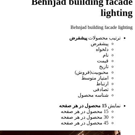
Behnjad building fac
ligh
Behnjad building facade l
رتیب محصولات
پیشفرض
پیشفرض
دلخواه
نام
قیمت
تاریخ
محبوبیت(فروش)
امتیاز متوسط
ارتباط
تصادفی
شناسه محصول
مایش
15 محصول در هر صفحه
15 محصول در هر صفحه
30 محصول در هر صفحه
45 محصول در هر صفحه