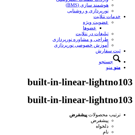
هوشمند سازی (BMS)
نورپردازی و روشنایی
خدمات نتلایت
عضویت ویژه
عضوها
تبلیغات در نتلایت
طراحی و مشاوره نورپردازی
آموزش خصوصی نورپردازی
ثبت سفارش
جستجو
منو
منو
built-in-linear-lightno103
built-in-linear-lightno103
ترتیب محصولات
پیشفرض
پیشفرض
دلخواه
نام