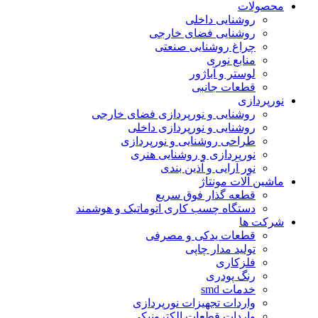
محصولات
روشنایی داخلی
روشنایی فضای خارجی
چراغ روشنایی صنعتی
منابع نوری
لوستر و آباژور
قطعات جانبی
نورپردازی
روشنایی و نورپردازی فضای خارجی
روشنایی و نورپردازی داخلی
طراحی روشنایی و نورپردازی
نورپردازی و روشنایی هنری
نور آرایی و آذین بندی
ماشین آلات مونتاژ
قطعه گذار فوق سریع
دستگاه چسب کاری اتوماتیک و هوشمند
شرکت ها
قطعات یدکی و مصرفی
تولید مدار چاپی
فلزکاری
رنگ پودری
خدمات smd
واردات تجهیزات نورپردازی
واردات قطعات الکترونیکی