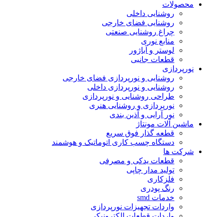
محصولات
روشنایی داخلی
روشنایی فضای خارجی
چراغ روشنایی صنعتی
منابع نوری
لوستر و آباژور
قطعات جانبی
نورپردازی
روشنایی و نورپردازی فضای خارجی
روشنایی و نورپردازی داخلی
طراحی روشنایی و نورپردازی
نورپردازی و روشنایی هنری
نور آرایی و آذین بندی
ماشین آلات مونتاژ
قطعه گذار فوق سریع
دستگاه چسب کاری اتوماتیک و هوشمند
شرکت ها
قطعات یدکی و مصرفی
تولید مدار چاپی
فلزکاری
رنگ پودری
خدمات smd
واردات تجهیزات نورپردازی
واردات قطعات الکترونیکی