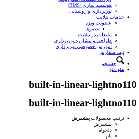
هوشمند سازی (BMS)
نورپردازی و روشنایی
خدمات نتلایت
عضویت ویژه
عضوها
تبلیغات در نتلایت
طراحی و مشاوره نورپردازی
آموزش خصوصی نورپردازی
ثبت سفارش
جستجو
منو
منو
built-in-linear-lightno110
built-in-linear-lightno110
ترتیب محصولات
پیشفرض
پیشفرض
دلخواه
نام