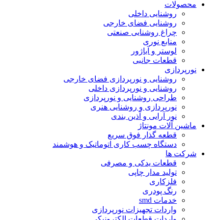
محصولات
روشنایی داخلی
روشنایی فضای خارجی
چراغ روشنایی صنعتی
منابع نوری
لوستر و آباژور
قطعات جانبی
نورپردازی
روشنایی و نورپردازی فضای خارجی
روشنایی و نورپردازی داخلی
طراحی روشنایی و نورپردازی
نورپردازی و روشنایی هنری
نور آرایی و آذین بندی
ماشین آلات مونتاژ
قطعه گذار فوق سریع
دستگاه چسب کاری اتوماتیک و هوشمند
شرکت ها
قطعات یدکی و مصرفی
تولید مدار چاپی
فلزکاری
رنگ پودری
خدمات smd
واردات تجهیزات نورپردازی
واردات قطعات الکترونیکی