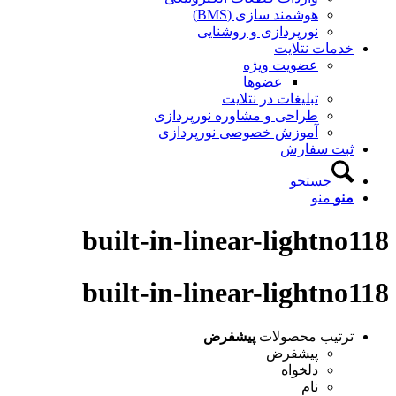
هوشمند سازی (BMS)
نورپردازی و روشنایی
خدمات نتلایت
عضویت ویژه
عضوها
تبلیغات در نتلایت
طراحی و مشاوره نورپردازی
آموزش خصوصی نورپردازی
ثبت سفارش
جستجو
منو
منو
built-in-linear-lightno118
built-in-linear-lightno118
ترتیب محصولات
پیشفرض
پیشفرض
دلخواه
نام