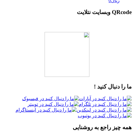
ریال
0
QRcode وبسایت نتلایت
ما را دنبال کنید !
همه چیز راجع به روشنایی