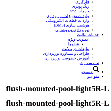
فلزکاری
رنگ پودری
خدمات smd
واردات تجهیزات نورپردازی
واردات قطعات الکترونیکی
هوشمند سازی (BMS)
نورپردازی و روشنایی
خدمات نتلایت
عضویت ویژه
عضوها
تبلیغات در نتلایت
طراحی و مشاوره نورپردازی
آموزش خصوصی نورپردازی
ثبت سفارش
جستجو
منو
منو
flush-mounted-pool-light5R-L
flush-mounted-pool-light5R-L