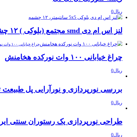
ریال
0
لنز اس ام دی smd مجتمع (بلوکی ) ۱۲ چشمه (وات) ۵×۵ سانت پروژکتور کارالنز
چراغ خیابانی ۱۰۰ وات نورکده هخامنش
چراغ خیابانی ۱۰۰ وات نورکده هخامنش
ریال
0
بررسی نورپردازی و نورآرایی پل طبیعت ت
ریال
0
طراحی نورپردازی یک رستوران سنتی ایر
ریال
0