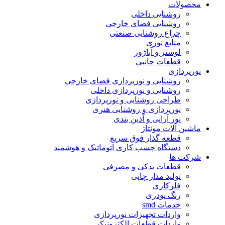
محصولات
روشنایی داخلی
روشنایی فضای خارجی
چراغ روشنایی صنعتی
منابع نوری
لوستر و آباژور
قطعات جانبی
نورپردازی
روشنایی و نورپردازی فضای خارجی
روشنایی و نورپردازی داخلی
طراحی روشنایی و نورپردازی
نورپردازی و روشنایی هنری
نور آرایی و آذین بندی
ماشین آلات مونتاژ
قطعه گذار فوق سریع
دستگاه چسب کاری اتوماتیک و هوشمند
شرکت ها
قطعات یدکی و مصرفی
تولید مدار چاپی
فلزکاری
رنگ پودری
خدمات smd
واردات تجهیزات نورپردازی
واردات قطعات الکترونیکی