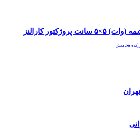
هران
انی