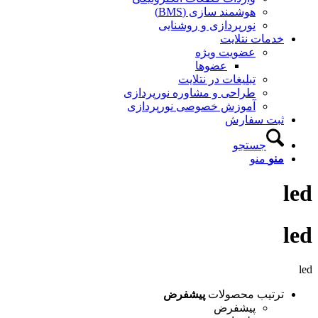
هوشمند سازی (BMS)
نورپردازی و روشنایی
خدمات نتلایت
عضویت ویژه
عضوها
تبلیغات در نتلایت
طراحی و مشاوره نورپردازی
آموزش خصوصی نورپردازی
ثبت سفارش
جستجو
منو
منو
led
led
led
ترتیب محصولات
پیشفرض
پیشفرض