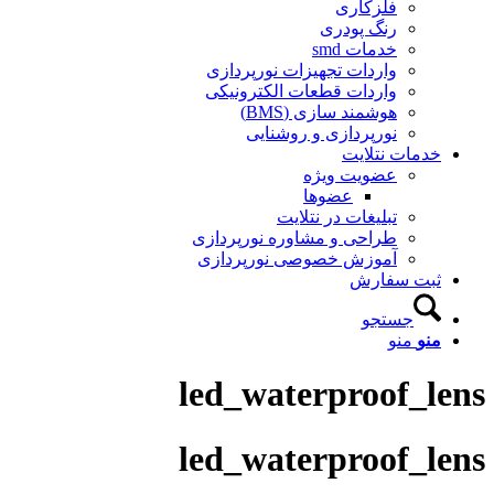
فلزکاری
رنگ پودری
خدمات smd
واردات تجهیزات نورپردازی
واردات قطعات الکترونیکی
هوشمند سازی (BMS)
نورپردازی و روشنایی
دمات نتلایت
عضویت ویژه
عضوها
تبلیغات در نتلایت
طراحی و مشاوره نورپردازی
آموزش خصوصی نورپردازی
بت سفارش
جستجو
نو
منو
led_waterproof_l
led_waterproof_l