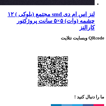
لنز اس ام دی smd مجتمع (بلوکی ) ۱۲
چشمه (وات) ۵×۵ سانت پروژکتور
ارالنز
 نتلایت
دنبال کنید !