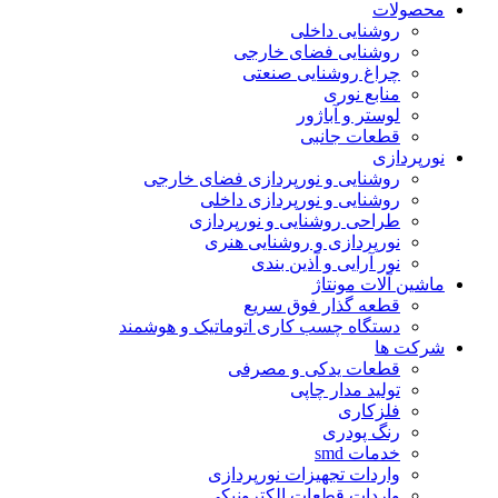
محصولات
روشنایی داخلی
روشنایی فضای خارجی
چراغ روشنایی صنعتی
منابع نوری
لوستر و آباژور
قطعات جانبی
نورپردازی
روشنایی و نورپردازی فضای خارجی
روشنایی و نورپردازی داخلی
طراحی روشنایی و نورپردازی
نورپردازی و روشنایی هنری
نور آرایی و آذین بندی
ماشین آلات مونتاژ
قطعه گذار فوق سریع
دستگاه چسب کاری اتوماتیک و هوشمند
شرکت ها
قطعات یدکی و مصرفی
تولید مدار چاپی
فلزکاری
رنگ پودری
خدمات smd
واردات تجهیزات نورپردازی
واردات قطعات الکترونیکی