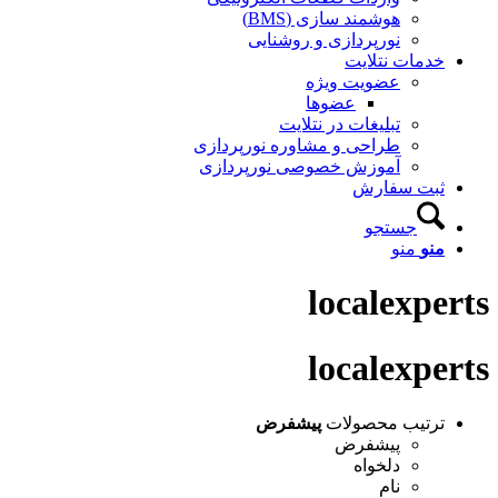
هوشمند سازی (BMS)
نورپردازی و روشنایی
خدمات نتلایت
عضویت ویژه
عضوها
تبلیغات در نتلایت
طراحی و مشاوره نورپردازی
آموزش خصوصی نورپردازی
ثبت سفارش
جستجو
منو
منو
localexperts
localexperts
ترتیب محصولات
پیشفرض
پیشفرض
دلخواه
نام