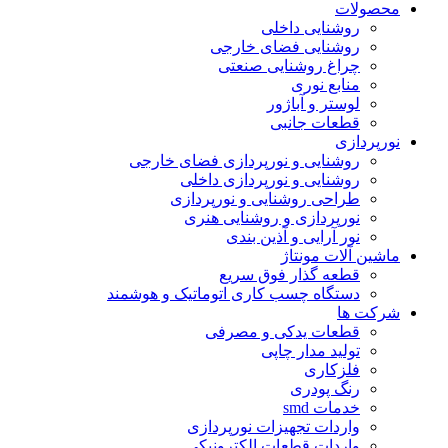
محصولات
روشنایی داخلی
روشنایی فضای خارجی
چراغ روشنایی صنعتی
منابع نوری
لوستر و آباژور
قطعات جانبی
نورپردازی
روشنایی و نورپردازی فضای خارجی
روشنایی و نورپردازی داخلی
طراحی روشنایی و نورپردازی
نورپردازی و روشنایی هنری
نور آرایی و آذین بندی
ماشین آلات مونتاژ
قطعه گذار فوق سریع
دستگاه چسب کاری اتوماتیک و هوشمند
شرکت ها
قطعات یدکی و مصرفی
تولید مدار چاپی
فلزکاری
رنگ پودری
خدمات smd
واردات تجهیزات نورپردازی
واردات قطعات الکترونیکی