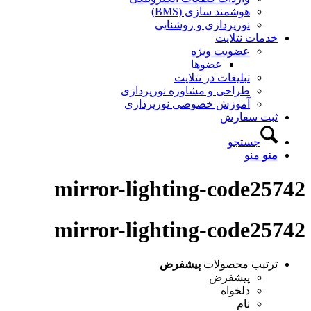
هوشمند سازی (BMS)
نورپردازی و روشنایی
خدمات نتلایت
عضویت ویژه
عضوها
تبلیغات در نتلایت
طراحی و مشاوره نورپردازی
آموزش خصوصی نورپردازی
ثبت سفارش
جستجو
منو
منو
mirror-lighting-code25742
mirror-lighting-code25742
ترتیب محصولات
پیشفرض
پیشفرض
دلخواه
نام