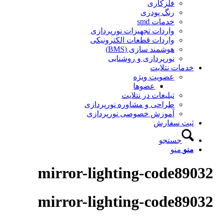
فلزکاری
رنگ پودری
خدمات smd
واردات تجهیزات نورپردازی
واردات قطعات الکترونیکی
هوشمند سازی (BMS)
نورپردازی و روشنایی
خدمات نتلایت
عضویت ویژه
عضوها
تبلیغات در نتلایت
طراحی و مشاوره نورپردازی
آموزش خصوصی نورپردازی
ثبت سفارش
جستجو
منو
منو
mirror-lighting-code89032
mirror-lighting-code89032