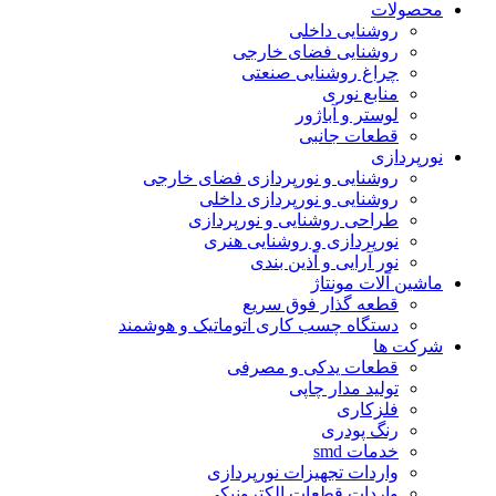
محصولات
روشنایی داخلی
روشنایی فضای خارجی
چراغ روشنایی صنعتی
منابع نوری
لوستر و آباژور
قطعات جانبی
نورپردازی
روشنایی و نورپردازی فضای خارجی
روشنایی و نورپردازی داخلی
طراحی روشنایی و نورپردازی
نورپردازی و روشنایی هنری
نور آرایی و آذین بندی
ماشین آلات مونتاژ
قطعه گذار فوق سریع
دستگاه چسب کاری اتوماتیک و هوشمند
شرکت ها
قطعات یدکی و مصرفی
تولید مدار چاپی
فلزکاری
رنگ پودری
خدمات smd
واردات تجهیزات نورپردازی
واردات قطعات الکترونیکی