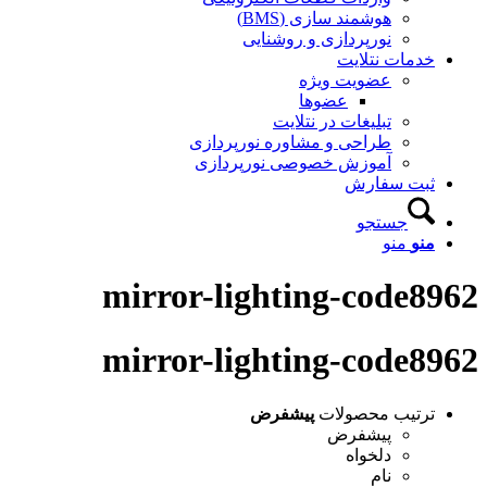
هوشمند سازی (BMS)
نورپردازی و روشنایی
خدمات نتلایت
عضویت ویژه
عضوها
تبلیغات در نتلایت
طراحی و مشاوره نورپردازی
آموزش خصوصی نورپردازی
ثبت سفارش
جستجو
منو
منو
mirror-lighting-code8962
mirror-lighting-code8962
ترتیب محصولات
پیشفرض
پیشفرض
دلخواه
نام