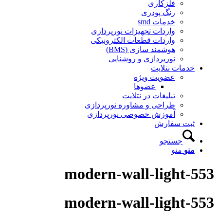
فلزکاری
رنگ پودری
خدمات smd
واردات تجهیزات نورپردازی
واردات قطعات الکترونیکی
هوشمند سازی (BMS)
نورپردازی و روشنایی
خدمات نتلایت
عضویت ویژه
عضوها
تبلیغات در نتلایت
طراحی و مشاوره نورپردازی
آموزش خصوصی نورپردازی
ثبت سفارش
جستجو
منو
منو
modern-wall-light-553
modern-wall-light-553