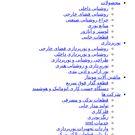
محصولات
روشنایی داخلی
روشنایی فضای خارجی
چراغ روشنایی صنعتی
منابع نوری
لوستر و آباژور
قطعات جانبی
نورپردازی
روشنایی و نورپردازی فضای خارجی
روشنایی و نورپردازی داخلی
طراحی روشنایی و نورپردازی
نورپردازی و روشنایی هنری
نور آرایی و آذین بندی
ماشین آلات مونتاژ
قطعه گذار فوق سریع
دستگاه چسب کاری اتوماتیک و هوشمند
شرکت ها
قطعات یدکی و مصرفی
تولید مدار چاپی
فلزکاری
رنگ پودری
خدمات smd
واردات تجهیزات نورپردازی
واردات قطعات الکترونیکی