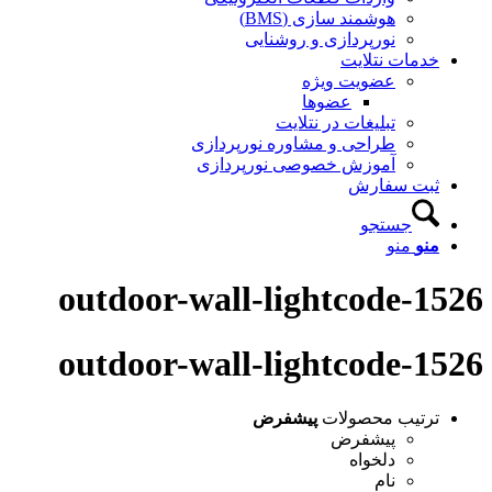
هوشمند سازی (BMS)
نورپردازی و روشنایی
خدمات نتلایت
عضویت ویژه
عضوها
تبلیغات در نتلایت
طراحی و مشاوره نورپردازی
آموزش خصوصی نورپردازی
ثبت سفارش
جستجو
منو
منو
outdoor-wall-lightcode-1526
outdoor-wall-lightcode-1526
ترتیب محصولات
پیشفرض
پیشفرض
دلخواه
نام