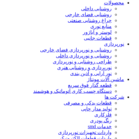
محصولات
روشنایی داخلی
روشنایی فضای خارجی
چراغ روشنایی صنعتی
منابع نوری
لوستر و آباژور
قطعات جانبی
نورپردازی
روشنایی و نورپردازی فضای خارجی
روشنایی و نورپردازی داخلی
طراحی روشنایی و نورپردازی
نورپردازی و روشنایی هنری
نور آرایی و آذین بندی
ماشین آلات مونتاژ
قطعه گذار فوق سریع
دستگاه چسب کاری اتوماتیک و هوشمند
شرکت ها
قطعات یدکی و مصرفی
تولید مدار چاپی
فلزکاری
رنگ پودری
خدمات smd
واردات تجهیزات نورپردازی
واردات قطعات الکترونیکی