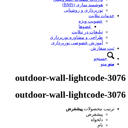
هوشمند سازی (BMS)
نورپردازی و روشنایی
خدمات نتلایت
عضویت ویژه
عضوها
تبلیغات در نتلایت
طراحی و مشاوره نورپردازی
آموزش خصوصی نورپردازی
ثبت سفارش
جستجو
منو
منو
outdoor-wall-lightcode-3076
outdoor-wall-lightcode-3076
ترتیب محصولات
پیشفرض
پیشفرض
دلخواه
نام