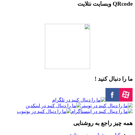
QRcode وبسایت نتلایت
ما را دنبال کنید !
همه چیز راجع به روشنایی
کتاب روشنایی و نورپردازی