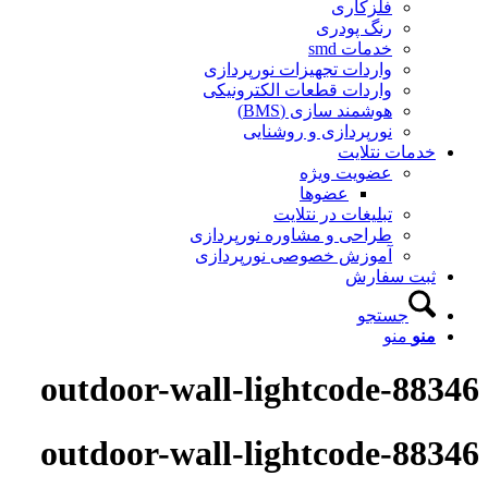
فلزکاری
رنگ پودری
خدمات smd
واردات تجهیزات نورپردازی
واردات قطعات الکترونیکی
هوشمند سازی (BMS)
نورپردازی و روشنایی
خدمات نتلایت
عضویت ویژه
عضوها
تبلیغات در نتلایت
طراحی و مشاوره نورپردازی
آموزش خصوصی نورپردازی
ثبت سفارش
جستجو
منو
منو
outdoor-wall-lightcode-88346
outdoor-wall-lightcode-88346