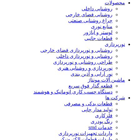
محصولات
روشنایی داخلی
روشنایی فضای خارجی
چراغ روشنایی صنعتی
منابع نوری
لوستر و آباژور
قطعات جانبی
نورپردازی
روشنایی و نورپردازی فضای خارجی
روشنایی و نورپردازی داخلی
طراحی روشنایی و نورپردازی
نورپردازی و روشنایی هنری
نور آرایی و آذین بندی
ماشین آلات مونتاژ
قطعه گذار فوق سریع
دستگاه چسب کاری اتوماتیک و هوشمند
شرکت ها
قطعات یدکی و مصرفی
تولید مدار چاپی
فلزکاری
رنگ پودری
خدمات smd
واردات تجهیزات نورپردازی
واردات قطعات الکترونیکی