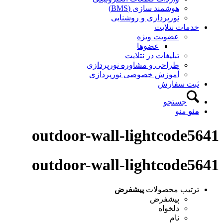
هوشمند سازی (BMS)
نورپردازی و روشنایی
خدمات نتلایت
عضویت ویژه
عضوها
تبلیغات در نتلایت
طراحی و مشاوره نورپردازی
آموزش خصوصی نورپردازی
ثبت سفارش
جستجو
منو
منو
outdoor-wall-lightcode5641
outdoor-wall-lightcode5641
ترتیب محصولات
پیشفرض
پیشفرض
دلخواه
نام