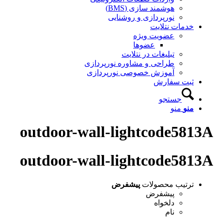
هوشمند سازی (BMS)
نورپردازی و روشنایی
خدمات نتلایت
عضویت ویژه
عضوها
تبلیغات در نتلایت
طراحی و مشاوره نورپردازی
آموزش خصوصی نورپردازی
ثبت سفارش
جستجو
منو
منو
outdoor-wall-lightcode5813A
outdoor-wall-lightcode5813A
ترتیب محصولات
پیشفرض
پیشفرض
دلخواه
نام