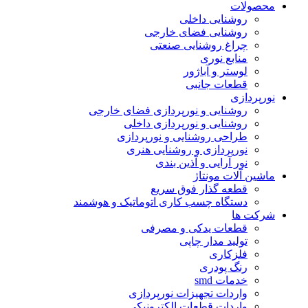
محصولات
روشنایی داخلی
روشنایی فضای خارجی
چراغ روشنایی صنعتی
منابع نوری
لوستر و آباژور
قطعات جانبی
نورپردازی
روشنایی و نورپردازی فضای خارجی
روشنایی و نورپردازی داخلی
طراحی روشنایی و نورپردازی
نورپردازی و روشنایی هنری
نور آرایی و آذین بندی
ماشین آلات مونتاژ
قطعه گذار فوق سریع
دستگاه چسب کاری اتوماتیک و هوشمند
شرکت ها
قطعات یدکی و مصرفی
تولید مدار چاپی
فلزکاری
رنگ پودری
خدمات smd
واردات تجهیزات نورپردازی
واردات قطعات الکترونیکی