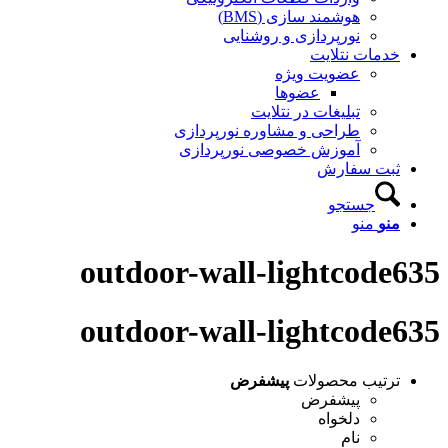
هوشمند سازی (BMS)
نورپردازی و روشنایی
خدمات نتلایت
عضویت ویژه
عضوها
تبلیغات در نتلایت
طراحی و مشاوره نورپردازی
آموزش خصوصی نورپردازی
ثبت سفارش
جستجو
منو
منو
outdoor-wall-lightcode635
outdoor-wall-lightcode635
ترتیب محصولات
پیشفرض
پیشفرض
دلخواه
نام