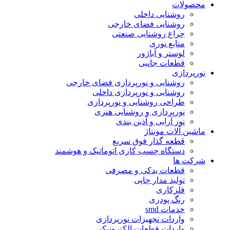
محصولات
روشنایی داخلی
روشنایی فضای خارجی
چراغ روشنایی صنعتی
منابع نوری
لوستر و آباژور
قطعات جانبی
نورپردازی
روشنایی و نورپردازی فضای خارجی
روشنایی و نورپردازی داخلی
طراحی روشنایی و نورپردازی
نورپردازی و روشنایی هنری
نور آرایی و آذین بندی
ماشین آلات مونتاژ
قطعه گذار فوق سریع
دستگاه چسب کاری اتوماتیک و هوشمند
شرکت ها
قطعات یدکی و مصرفی
تولید مدار چاپی
فلزکاری
رنگ پودری
خدمات smd
واردات تجهیزات نورپردازی
واردات قطعات الکترونیکی